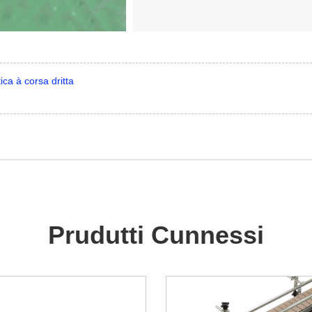
ica à corsa dritta
Prudutti Cunnessi