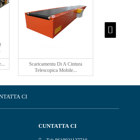
...
Scaricamentu Di A Cintura
Trasportatore À C
Telescopica Mobile...
Acciaio
NTATTA CI
CUNTATTA CI