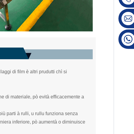
ggi di film è altri prudutti chì si
.
e di materiale, pò evità efficacemente a
più parti à rulli, u rullu funziona senza
niera inferiore, pò aumentà o diminuisce