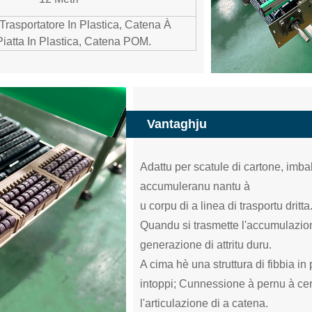
Trasportatore In Plastica, Catena À
iatta In Plastica, Catena POM.
Vantaghju
Adattu per scatule di cartone, imballa
accumuleranu nantu à
u corpu di a linea di trasportu dritta
Quandu si trasmette l'accumulazion
generazione di attritu duru.
A cima hè una struttura di fibbia in 
intoppi; Cunnessione à pernu à cer
l'articulazione di a catena.