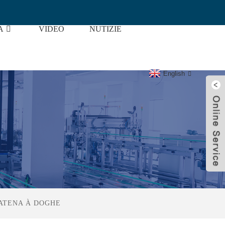
A
VIDEO
NUTIZIE
Industria Di L'automatizazione
English
ATENA À DOGHE