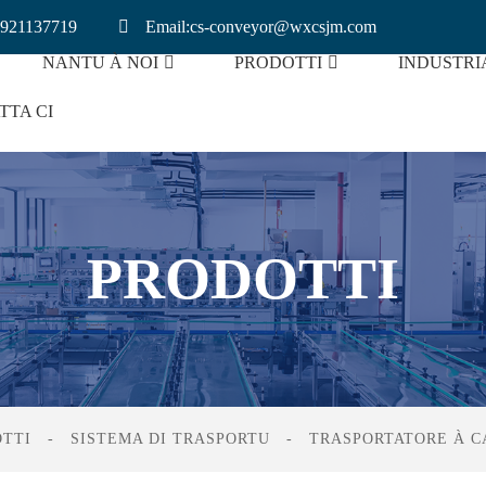
8921137719
Email:cs-conveyor@wxcsjm.com
NANTU À NOI
PRODOTTI
INDUSTRI
TTA CI
nini À Vapore
Trasportatore Di Batterie À Litiu
PRODOTTI
TTI
SISTEMA DI TRASPORTU
TRASPORTATORE À C