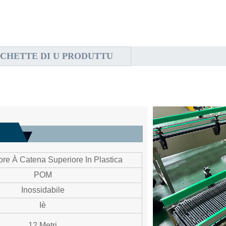
ICHETTE DI U PRODUTTU
ore À Catena Superiore In Plastica
POM
Inossidabile
Iè
12 Metri