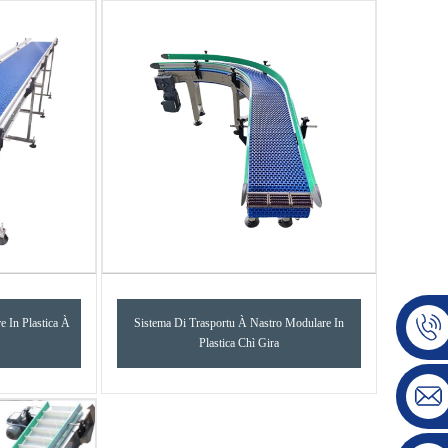
e In Plastica À
Sistema Di Trasportu À Nastro Modulare In
Plastica Chì Gira