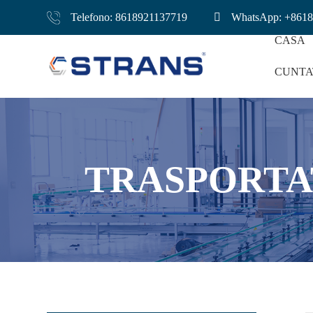
Telefono: 8618921137719
WhatsApp: +861
CASA
CUNTA
Trasportatore Di Pa
TRASPORTA